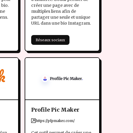
 bio.
créer une page avec de
une
multiples liens afin de
iens.
partager une seule et unique
URL dans une bio Instagram.
Réseaux sociaux
Profile Pic Maker
https://pfpmaker.com/
u'un
Cet outil permet de créer une