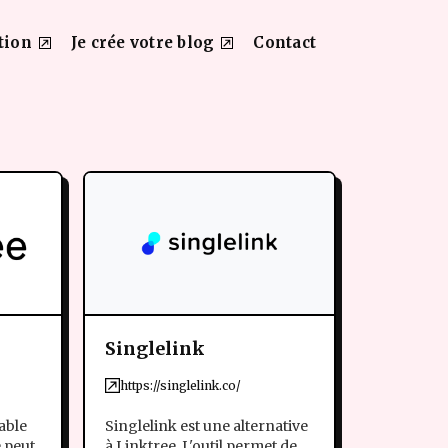
tion
Je crée votre blog
Contact
Singlelink
https://singlelink.co/
able
Singlelink est une alternative
e peut
à Linktree. L'outil permet de