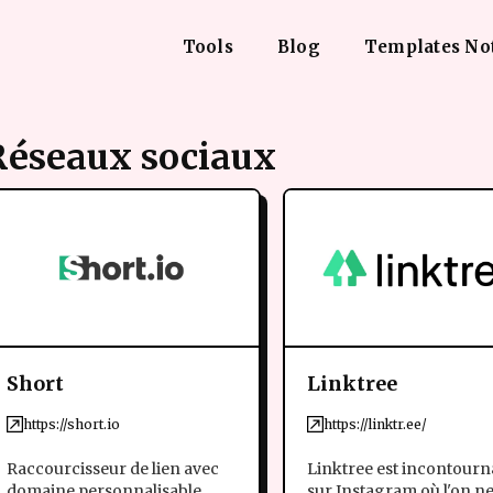
Tools
Blog
Templates No
Réseaux sociaux
Short
Linktree
https://short.io
https://linktr.ee/
Raccourcisseur de lien avec
Linktree est incontourn
domaine personnalisable.
sur Instagram où l'on n