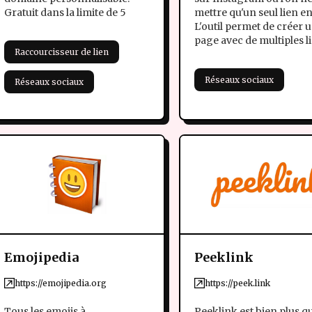
Gratuit dans la limite de 5
mettre qu'un seul lien en
L'outil permet de créer 
page avec de multiples l
Raccourcisseur de lien
Réseaux sociaux
Réseaux sociaux
Emojipedia
Peeklink
https://emojipedia.org
https://peek.link
Tous les emojis à
Peeklink est bien plus q